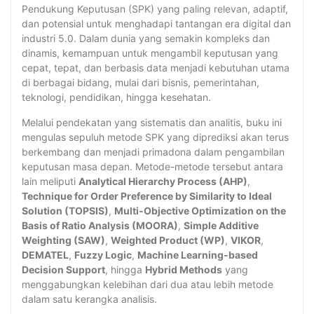
Pendukung Keputusan (SPK) yang paling relevan, adaptif,
dan potensial untuk menghadapi tantangan era digital dan
industri 5.0. Dalam dunia yang semakin kompleks dan
dinamis, kemampuan untuk mengambil keputusan yang
cepat, tepat, dan berbasis data menjadi kebutuhan utama
di berbagai bidang, mulai dari bisnis, pemerintahan,
teknologi, pendidikan, hingga kesehatan.
Melalui pendekatan yang sistematis dan analitis, buku ini
mengulas sepuluh metode SPK yang diprediksi akan terus
berkembang dan menjadi primadona dalam pengambilan
keputusan masa depan. Metode-metode tersebut antara
lain meliputi
Analytical Hierarchy Process (AHP)
,
Technique for Order Preference by Similarity to Ideal
Solution (TOPSIS)
,
Multi-Objective Optimization on the
Basis of Ratio Analysis (MOORA)
,
Simple Additive
Weighting (SAW)
,
Weighted Product (WP)
,
VIKOR
,
DEMATEL
,
Fuzzy Logic
,
Machine Learning-based
Decision Support
, hingga
Hybrid Methods
yang
menggabungkan kelebihan dari dua atau lebih metode
dalam satu kerangka analisis.