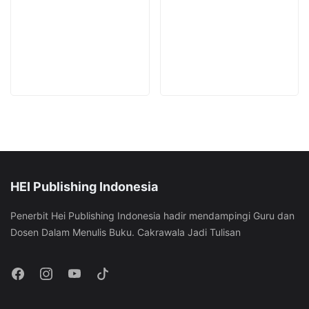
on
on
be
be
the
the
chosen
chosen
product
product
on
on
page
page
the
the
product
product
page
page
HEI Publishing Indonesia
Penerbit Hei Publishing Indonesia hadir mendampingi Guru dan
Dosen Dalam Menulis Buku. Cakrawala Jadi Tulisan