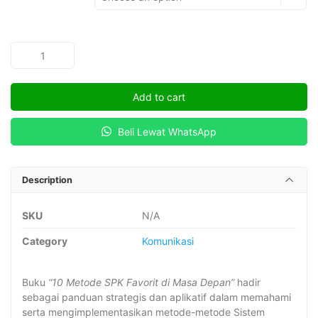
10
METODE
SPK
Add to cart
FAVORIT
DI
Beli Lewat WhatsApp
MASA
DEPAN
quantity
Description
SKU
N/A
Category
Komunikasi
Buku
“10 Metode SPK Favorit di Masa Depan”
hadir
sebagai panduan strategis dan aplikatif dalam memahami
serta mengimplementasikan metode-metode Sistem