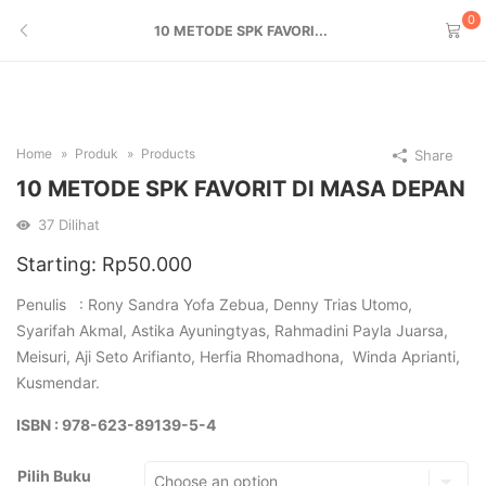
0
10 METODE SPK FAVORI...
Home
Produk
Products
Share
10 METODE SPK FAVORIT DI MASA DEPAN
37
Dilihat
Starting:
Rp
50.000
Penulis : Rony Sandra Yofa Zebua, Denny Trias Utomo,
Syarifah Akmal, Astika Ayuningtyas, Rahmadini Payla Juarsa,
Meisuri, Aji Seto Arifianto, Herfia Rhomadhona, Winda Aprianti,
Kusmendar.
ISBN : 978-623-89139-5-4
Pilih Buku