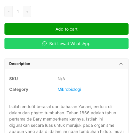
DIVERSITAS
-
+
JAMUR
ENDOFIT
Add to cart
DARI
TUMBUHAN
Beli Lewat WhatsApp
MANGROVE
CERIOPS
TAGAL
Description
SEBAGAI
PENGHASIL
SKU
N/A
ANTIMIKROBA
quantity
Category
Mikrobiologi
Istilah endofit berasal dari bahasan Yunani, endon: di
dalam dan phyte: tumbuhan. Tahun 1866 adalah tahun
pertama de Bary memperkenalkannya. Istilah ini
digunakan secara luas untuk merujuk pada organisme
apapun yang ada di dalam jaringan tumbuhan hidup, mulai