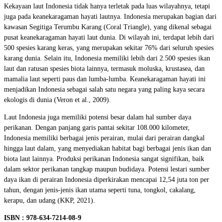
Kekayaan laut Indonesia tidak hanya terletak pada luas wilayahnya, tetapi
juga pada keanekaragaman hayati lautnya. Indonesia merupakan bagian dari
kawasan Segitiga Terumbu Karang (Coral Triangle), yang dikenal sebagai
pusat keanekaragaman hayati laut dunia. Di wilayah ini, terdapat lebih dari
500 spesies karang keras, yang merupakan sekitar 76% dari seluruh spesies
karang dunia. Selain itu, Indonesia memiliki lebih dari 2.500 spesies ikan
laut dan ratusan spesies biota lainnya, termasuk moluska, krustasea, dan
mamalia laut seperti paus dan lumba-lumba. Keanekaragaman hayati ini
menjadikan Indonesia sebagai salah satu negara yang paling kaya secara
ekologis di dunia (Veron et al., 2009).
Laut Indonesia juga memiliki potensi besar dalam hal sumber daya
perikanan. Dengan panjang garis pantai sekitar 108.000 kilometer,
Indonesia memiliki berbagai jenis perairan, mulai dari perairan dangkal
hingga laut dalam, yang menyediakan habitat bagi berbagai jenis ikan dan
biota laut lainnya. Produksi perikanan Indonesia sangat signifikan, baik
dalam sektor perikanan tangkap maupun budidaya. Potensi lestari sumber
daya ikan di perairan Indonesia diperkirakan mencapai 12,54 juta ton per
tahun, dengan jenis-jenis ikan utama seperti tuna, tongkol, cakalang,
kerapu, dan udang (KKP, 2021).
ISBN : 978-634-7214-08-9