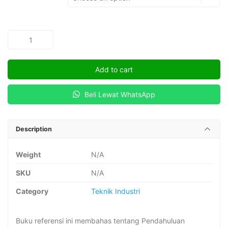
Hubungan
Industrial:
Teori,
Add to cart
Praktik,
dan
Beli Lewat WhatsApp
Dinamika
Ketenagakerjaan
di
Description
Indonesia
quantity
Weight
N/A
SKU
N/A
Category
Teknik Industri
Buku referensi ini membahas tentang Pendahuluan