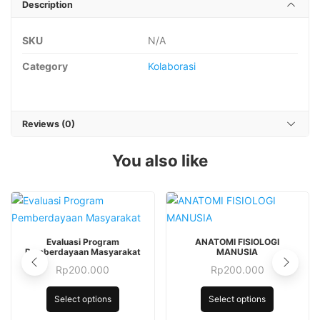
Description
SKU
N/A
Category
Kolaborasi
Reviews (0)
You also like
This
This
Evaluasi Program
ANATOMI FISIOLOGI
product
product
Pemberdayaan Masyarakat
MANUSIA
has
has
Rp
200.000
Rp
200.000
This
This
multiple
multiple
product
product
Select options
Select options
variants.
variants.
has
has
The
The