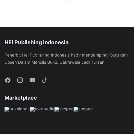
multiple
multiple
options
options
variants.
variants.
may
may
The
The
be
be
options
options
chosen
chosen
may
may
on
on
be
be
HEI Publishing Indonesia
the
the
chosen
chosen
product
product
Penerbit Hei Publishing Indonesia hadir mendampingi Guru dan
on
on
page
page
Dosen Dalam Menulis Buku. Cakrawala Jadi Tulisan
the
the
product
product
page
page
Marketplace