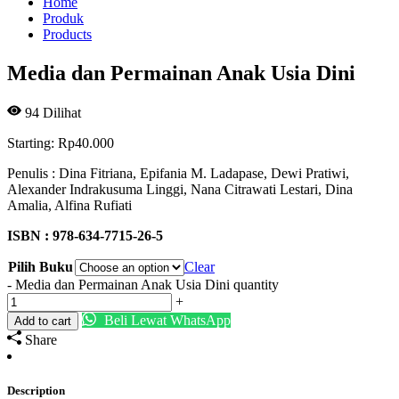
Home
Produk
Products
Media dan Permainan Anak Usia Dini
94
Dilihat
Starting:
Rp
40.000
Penulis : Dina Fitriana, Epifania M. Ladapase, Dewi Pratiwi,
Alexander Indrakusuma Linggi, Nana Citrawati Lestari, Dina
Amalia, Alfina Rufiati
ISBN : 978-634-7715-26-5
Pilih Buku
Clear
-
Media dan Permainan Anak Usia Dini quantity
+
Beli Lewat WhatsApp
Add to cart
Share
Description