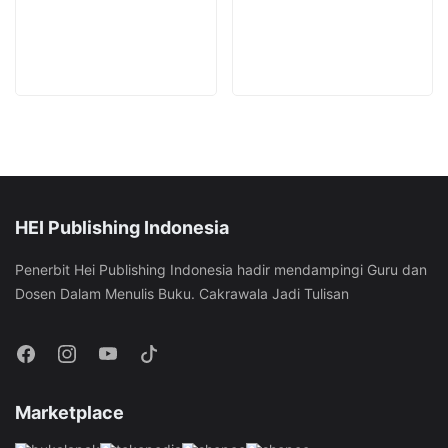
product
page
chosen
the
page
on
product
the
page
product
page
HEI Publishing Indonesia
Penerbit Hei Publishing Indonesia hadir mendampingi Guru dan
Dosen Dalam Menulis Buku. Cakrawala Jadi Tulisan
Marketplace