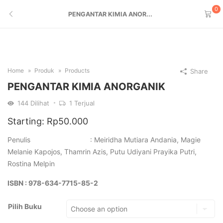
0
PENGANTAR KIMIA ANOR...
Home
Produk
Products
Share
PENGANTAR KIMIA ANORGANIK
144
Dilihat
1
Terjual
Starting:
Rp
50.000
Penulis : Meiridha Mutiara Andania, Magie
Melanie Kapojos, Thamrin Azis, Putu Udiyani Prayika Putri,
Rostina Melpin
ISBN : 978-634-7715-85-2
Pilih Buku