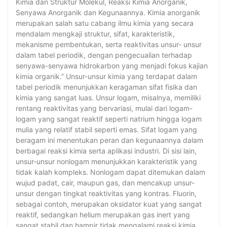
Kimia dan Struktur Molekul, Reaksi Kimia Anorganik,
Senyawa Anorganik dan Kegunaannya. Kimia anorganik
merupakan salah satu cabang ilmu kimia yang secara
mendalam mengkaji struktur, sifat, karakteristik,
mekanisme pembentukan, serta reaktivitas unsur- unsur
dalam tabel periodik, dengan pengecualian terhadap
senyawa-senyawa hidrokarbon yang menjadi fokus kajian
kimia organik.” Unsur-unsur kimia yang terdapat dalam
tabel periodik menunjukkan keragaman sifat fisika dan
kimia yang sangat luas. Unsur logam, misalnya, memiliki
rentang reaktivitas yang bervariasi, mulai dari logam-
logam yang sangat reaktif seperti natrium hingga logam
mulia yang relatif stabil seperti emas. Sifat logam yang
beragam ini menentukan peran dan kegunaannya dalam
berbagai reaksi kimia serta aplikasi industri. Di sisi lain,
unsur-unsur nonlogam menunjukkan karakteristik yang
tidak kalah kompleks. Nonlogam dapat ditemukan dalam
wujud padat, cair, maupun gas, dan mencakup unsur-
unsur dengan tingkat reaktivitas yang kontras. Fluorin,
sebagai contoh, merupakan oksidator kuat yang sangat
reaktif, sedangkan helium merupakan gas inert yang
sangat stabil dan hampir tidak mengalami reaksi kimia