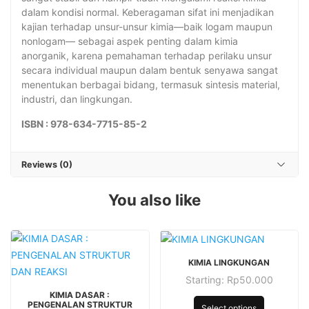
dalam kondisi normal. Keberagaman sifat ini menjadikan
kajian terhadap unsur-unsur kimia—baik logam maupun
nonlogam— sebagai aspek penting dalam kimia
anorganik, karena pemahaman terhadap perilaku unsur
secara individual maupun dalam bentuk senyawa sangat
menentukan berbagai bidang, termasuk sintesis material,
industri, dan lingkungan.
ISBN : 978-634-7715-85-2
Reviews (0)
You also like
This
KIMIA LINGKUNGAN
product
Starting:
Rp
50.000
This
has
KIMIA DASAR :
This
product
multiple
PENGENALAN STRUKTUR
Select options