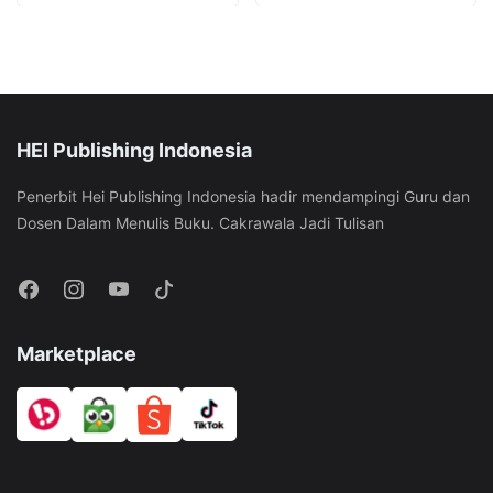
options
options
variants.
variants.
may
may
The
The
be
be
options
options
chosen
chosen
may
may
on
on
be
be
the
the
HEI Publishing Indonesia
chosen
chosen
product
product
on
on
page
page
Penerbit Hei Publishing Indonesia hadir mendampingi Guru dan
the
the
Dosen Dalam Menulis Buku. Cakrawala Jadi Tulisan
product
product
page
page
Marketplace