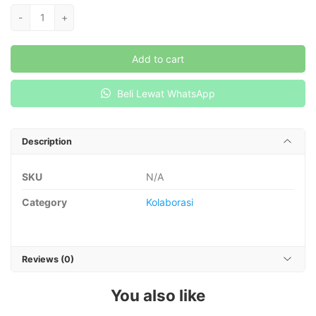
PENGELOLAAN
-
+
SUMBER
DAYA
Add to cart
PERIKANAN
quantity
Beli Lewat WhatsApp
Description
SKU
N/A
Category
Kolaborasi
Reviews (0)
You also like