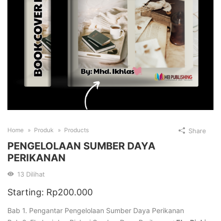
Home
Produk
Products
Share
PENGELOLAAN SUMBER DAYA
PERIKANAN
13
Dilihat
Starting:
Rp
200.000
Bab 1. Pengantar Pengelolaan Sumber Daya Perikanan