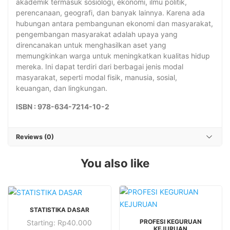
akademik termasuk sosiologi, ekonomi, ilmu politik,
perencanaan, geografi, dan banyak lainnya. Karena ada
hubungan antara pembangunan ekonomi dan masyarakat,
pengembangan masyarakat adalah upaya yang
direncanakan untuk menghasilkan aset yang
memungkinkan warga untuk meningkatkan kualitas hidup
mereka. Ini dapat terdiri dari berbagai jenis modal
masyarakat, seperti modal fisik, manusia, sosial,
keuangan, dan lingkungan.
ISBN : 978-634-7214-10-2
Reviews (0)
You also like
This
STATISTIKA DASAR
This
product
PROFESI KEGURUAN
Starting:
Rp
40.000
product
has
KEJURUAN