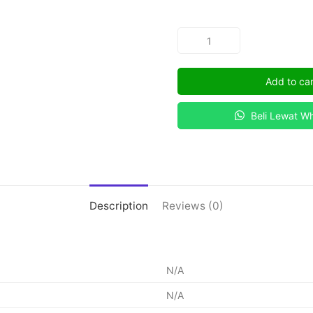
TINDAK
PIDANA
KHUSUS
Add to car
quantity
Beli Lewat W
Description
Reviews (0)
N/A
N/A