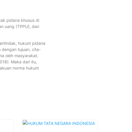
dak pidana khusus di
ian uang (TPPU), dan
ertindak, hukum pidana
dengan tujuan, cita-
ama oleh masyarakat.
18). Maka dari itu,
rlakuan norma hukum
This