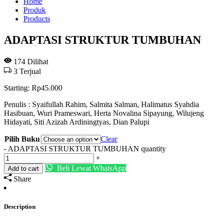
Home
Produk
Products
ADAPTASI STRUKTUR TUMBUHAN
174
Dilihat
3
Terjual
Starting:
Rp
45.000
Penulis : Syaifullah Rahim, Salmita Salman, Halimatus Syahdia
Hasibuan, Wuri Prameswari, Herta Novalina Sipayung, Wilujeng
Hidayati, Siti Azizah Ardiningtyas, Dian Palupi
Pilih Buku
Clear
-
ADAPTASI STRUKTUR TUMBUHAN quantity
+
Beli Lewat WhatsApp
Add to cart
Share
Description