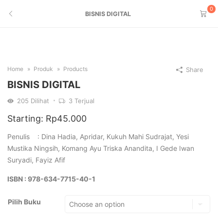
0
BISNIS DIGITAL
Home
Produk
Products
Share
BISNIS DIGITAL
205
Dilihat
3
Terjual
Starting:
Rp
45.000
Penulis : Dina Hadia, Apridar, Kukuh Mahi Sudrajat, Yesi
Mustika Ningsih, Komang Ayu Triska Anandita, I Gede Iwan
Suryadi, Fayiz Afif
ISBN : 978-634-7715-40-1
Pilih Buku