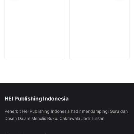
on
on
be
be
the
the
chosen
chosen
product
product
on
on
page
page
the
the
product
product
page
page
HEI Publishing Indonesia
Penerbit Hei Publishing Indonesia hadir mendampingi Guru dan
Dosen Dalam Menulis Buku. Cakrawala Jadi Tulisan