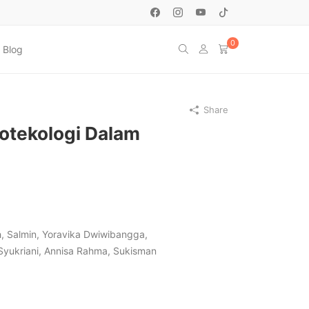
0
Blog
Share
otekologi Dalam
rih, Salmin, Yoravika Dwiwibangga,
Syukriani, Annisa Rahma, Sukisman