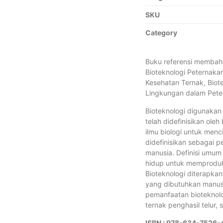
SKU
Category
Buku referensi membah
Bioteknologi Peternakan
Kesehatan Ternak, Biot
Lingkungan dalam Peter
Bioteknologi digunakan 
telah didefinisikan ole
ilmu biologi untuk menc
didefinisikan sebagai 
manusia. Definisi umum
hidup untuk memproduk
Bioteknologi diterapka
yang dibutuhkan manusi
pemanfaatan bioteknol
ternak penghasil telur,
ISBN : 978-634-7526-