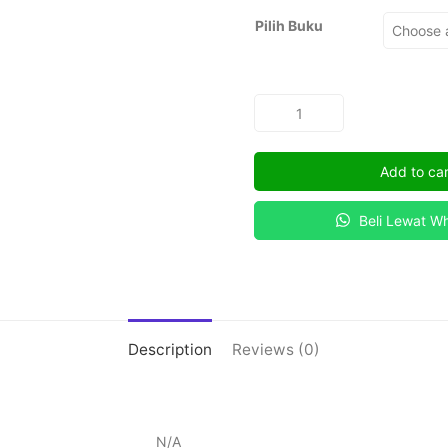
Pilih Buku
Dasar-
Dasar
Biotekologi
Add to car
dalam
Peternakan
Beli Lewat W
quantity
Description
Reviews (0)
N/A