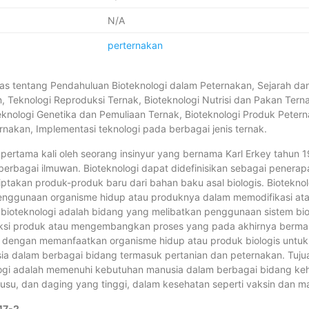
N/A
perternakan
as tentang Pendahuluan Bioteknologi dalam Peternakan, Sejarah d
, Teknologi Reproduksi Ternak, Bioteknologi Nutrisi dan Pakan Terna
eknologi Genetika dan Pemuliaan Ternak, Bioteknologi Produk Petern
nakan, Implementasi teknologi pada berbagai jenis ternak.
pertama kali oleh seorang insinyur yang bernama Karl Erkey tahun 1
h berbagai ilmuwan. Bioteknologi dapat didefinisikan sebagai penera
iptakan produk-produk baru dari bahan baku asal biologis. Biotekno
penggunaan organisme hidup atau produknya dalam memodifikasi at
 bioteknologi adalah bidang yang melibatkan penggunaan sistem bio
si produk atau mengembangkan proses yang pada akhirnya berman
n dengan memanfaatkan organisme hidup atau produk biologis untu
a dalam berbagai bidang termasuk pertanian dan peternakan. Tujua
ogi adalah memenuhi kebutuhan manusia dalam berbagai bidang keh
 susu, dan daging yang tinggi, dalam kesehatan seperti vaksin dan m
47-2