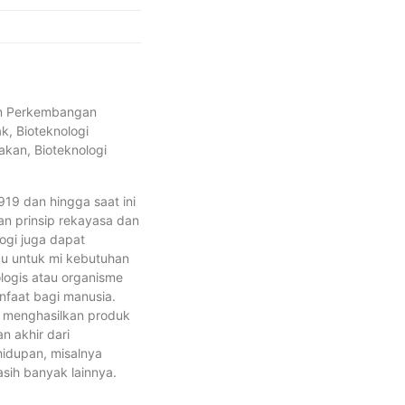
an Perkembangan
k, Bioteknologi
akan, Bioteknologi
919 dan hingga saat ini
pan prinsip rekayasa dan
logi juga dapat
au untuk mi kebutuhan
logis atau organisme
faat bagi manusia.
k menghasilkan produk
n akhir dari
idupan, misalnya
asih banyak lainnya.