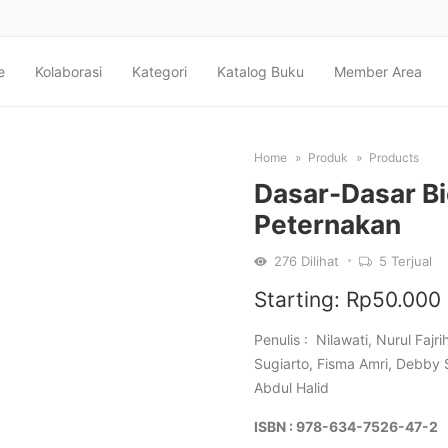
e
Kolaborasi
Kategori
Katalog Buku
Member Area
Home
Produk
Products
Dasar-Dasar Bi
Peternakan
276
Dilihat
5
Terjual
Starting:
Rp
50.000
Penulis : Nilawati, Nurul Faj
Sugiarto, Fisma Amri, Debby 
Abdul Halid
ISBN : 978-634-7526-47-2