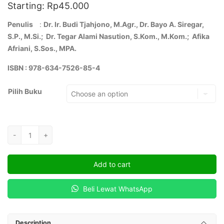
Starting:
Rp
45.000
Penulis
:
Dr. Ir. Budi Tjahjono, M.Agr.
,
Dr. Bayo A. Siregar,
S.P., M.Si.; Dr. Tegar Alami Nasution, S.Kom., M.Kom.; Afika
Afriani, S.Sos., MPA.
ISBN : 978-634-7526-85-4
Pilih Buku
DOKTER
-
+
TANAMAN
DALAM
Add to cart
PERSPEKTIF
GLOBAL
Beli Lewat WhatsApp
:Benchmarking
Internasional
dan
Description