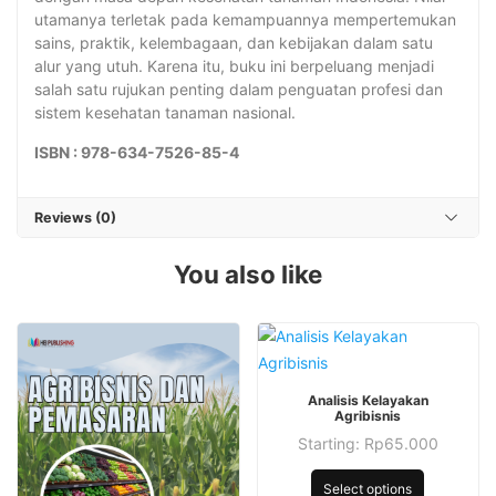
utamanya terletak pada kemampuannya mempertemukan
sains, praktik, kelembagaan, dan kebijakan dalam satu
alur yang utuh. Karena itu, buku ini berpeluang menjadi
salah satu rujukan penting dalam penguatan profesi dan
sistem kesehatan tanaman nasional.
ISBN : 978-634-7526-85-4
Reviews (0)
You also like
This
Analisis Kelayakan
product
Agribisnis
has
Starting:
Rp
65.000
This
multiple
product
Select options
variants.