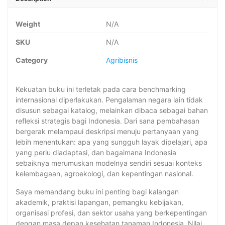
Agenda
Strategis
Weight
N/A
Penguatan
Sistem
SKU
N/A
Kesehatan
Category
Agribisnis
Tanaman
Indonesia
quantity
Kekuatan buku ini terletak pada cara benchmarking
internasional diperlakukan. Pengalaman negara lain tidak
disusun sebagai katalog, melainkan dibaca sebagai bahan
refleksi strategis bagi Indonesia. Dari sana pembahasan
bergerak melampaui deskripsi menuju pertanyaan yang
lebih menentukan: apa yang sungguh layak dipelajari, apa
yang perlu diadaptasi, dan bagaimana Indonesia
sebaiknya merumuskan modelnya sendiri sesuai konteks
kelembagaan, agroekologi, dan kepentingan nasional.
Saya memandang buku ini penting bagi kalangan
akademik, praktisi lapangan, pemangku kebijakan,
organisasi profesi, dan sektor usaha yang berkepentingan
dengan masa depan kesehatan tanaman Indonesia. Nilai