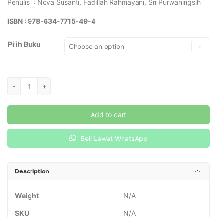
Penulis : Nova Susanti, Fadillah Rahmayani, Sri Purwaningsih
ISBN : 978-634-7715-49-4
Pilih Buku
FISIKA
-
+
MODERN
(SERIES
Add to cart
RELATIVITY
DAN
Beli Lewat WhatsApp
KUANTUM)
quantity
Description
Weight
N/A
SKU
N/A