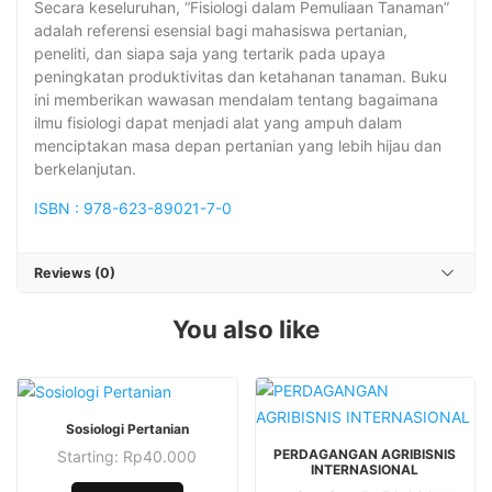
Secara keseluruhan, “Fisiologi dalam Pemuliaan Tanaman”
adalah referensi esensial bagi mahasiswa pertanian,
peneliti, dan siapa saja yang tertarik pada upaya
peningkatan produktivitas dan ketahanan tanaman. Buku
ini memberikan wawasan mendalam tentang bagaimana
ilmu fisiologi dapat menjadi alat yang ampuh dalam
menciptakan masa depan pertanian yang lebih hijau dan
berkelanjutan.
ISBN : 978-623-89021-7-0
Reviews (0)
You also like
This
Sosiologi Pertanian
This
product
PERDAGANGAN AGRIBISNIS
Starting:
Rp
40.000
product
has
INTERNASIONAL
This