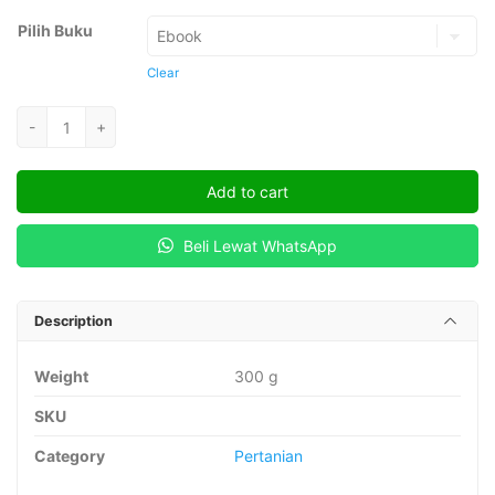
Pilih Buku
Clear
Fisiologi
-
+
dalam
Pemuliaan
Add to cart
Tanaman
quantity
Beli Lewat WhatsApp
Description
Weight
300 g
SKU
Category
Pertanian