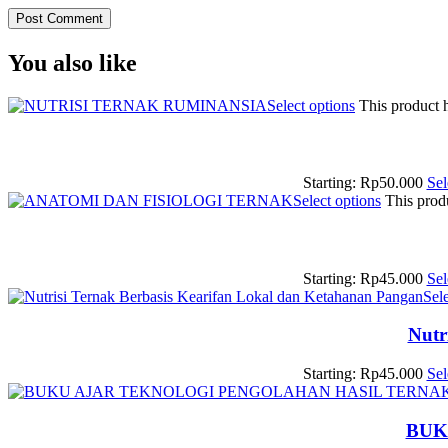
You also like
Select options
This product 
Starting:
Rp
50.000
Sel
Select options
This prod
Starting:
Rp
45.000
Sel
Sel
Nutr
Starting:
Rp
45.000
Sel
BUK