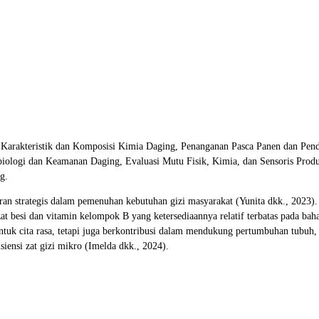
g, Karakteristik dan Komposisi Kimia Daging, Penanganan Pasca Panen dan Pe
iologi dan Keamanan Daging, Evaluasi Mutu Fisik, Kimia, dan Sensoris Prod
g.
ran strategis dalam pemenuhan kebutuhan gizi masyarakat (Yunita dkk., 2023
 zat besi dan vitamin kelompok B yang ketersediaannya relatif terbatas pada b
ntuk cita rasa, tetapi juga berkontribusi dalam mendukung pertumbuhan tubuh
iensi zat gizi mikro (Imelda dkk., 2024).