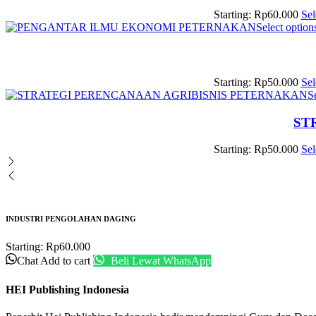
Starting:
Rp
60.000
Sel
Select option
Starting:
Rp
50.000
Sel
S
ST
Starting:
Rp
50.000
Sel
INDUSTRI PENGOLAHAN DAGING
Starting:
Rp
60.000
Chat
Add to cart
Beli Lewat WhatsApp
HEI Publishing Indonesia