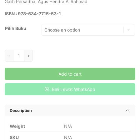
Galih Persadha, Agus Hendra Al Rahmad
ISBN : 978-634-7715-53-1
Pilih Buku
Manajemen
-
+
Informasi
Kesehatan
Add to cart
quantity
Beli Lewat WhatsApp
Description
Weight
N/A
SKU
N/A