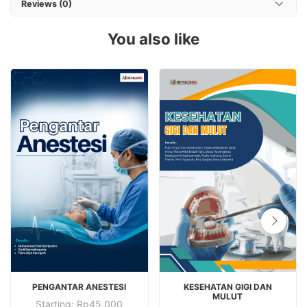
Reviews (0)
You also like
This
This
PENGANTAR ANESTESI
KESEHATAN GIGI DAN
product
product
MULUT
Starting:
Rp
45.000