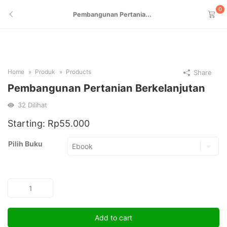
0
Pembangunan Pertania...
Home
Produk
Products
Share
Pembangunan Pertanian Berkelanjutan
32
Dilihat
Starting:
Rp
55.000
Pilih Buku
Pembangunan
Pertanian
Berkelanjutan
Add to cart
quantity