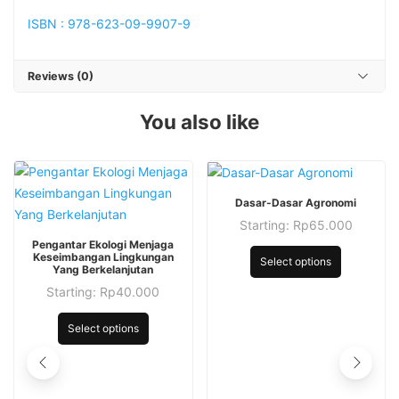
ISBN : 978-623-09-9907-9
Reviews (0)
You also like
This
Dasar-Dasar Agronomi
product
Starting:
Rp
65.000
This
has
Pengantar Ekologi Menjaga
This
product
multiple
Keseimbangan Lingkungan
Select options
product
Yang Berkelanjutan
has
variants.
has
Starting:
Rp
40.000
multiple
The
This
multiple
variants.
options
product
Select options
variants.
The
may
has
The
options
be
multiple
options
may
chosen
variants.
may