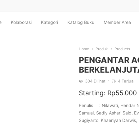
e
Kolaborasi
Kategori
Katalog Buku
Member Area
Home
Produk
Products
PENGANTAR AG
BERKELANJUT
304
Dilihat
4
Terjual
Starting:
Rp
55.000
Penulis : Nilawati, Hendar Nu
Samual, Sadly Ashari Said, Ev
Sugiyarto, Khaeriyah Darwis, I