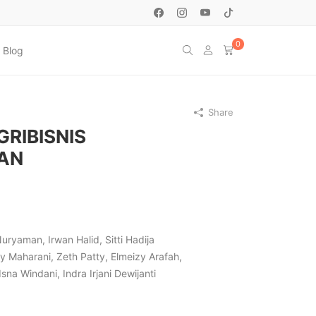
0
Blog
Share
RIBISNIS
AN
ryaman, Irwan Halid, Sitti Hadija
y Maharani, Zeth Patty, Elmeizy Arafah,
sna Windani, Indra Irjani Dewijanti