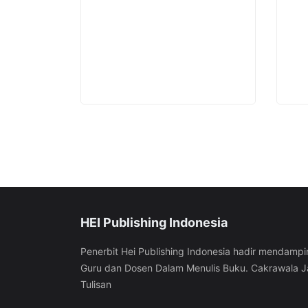
page
page
HEI Publishing Indonesia
Penerbit Hei Publishing Indonesia hadir mendampi
Guru dan Dosen Dalam Menulis Buku. Cakrawala J
Tulisan