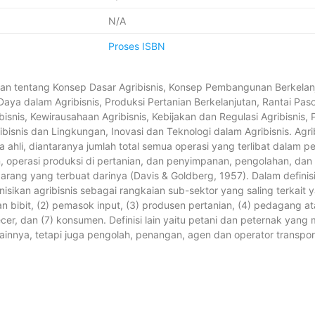
N/A
Proses ISBN
asan tentang Konsep Dasar Agribisnis, Konsep Pembangunan Berkelanj
aya dalam Agribisnis, Produksi Pertanian Berkelanjutan, Rantai Pasok
isnis, Kewirausahaan Agribisnis, Kebijakan dan Regulasi Agribisnis
ribisnis dan Lingkungan, Inovasi dan Teknologi dalam Agribisnis. Agr
a ahli, diantaranya jumlah total semua operasi yang terlibat dalam p
, operasi produksi di pertanian, dan penyimpanan, pengolahan, dan 
rang yang terbuat darinya (Davis & Goldberg, 1957). Dalam definisi
sikan agribisnis sebagai rangkaian sub-sektor yang saling terkait yan
n bibit, (2) pemasok input, (3) produsen pertanian, (4) pedagang 
ecer, dan (7) konsumen. Definisi lain yaitu petani dan peternak ya
ainnya, tetapi juga pengolah, penangan, agen dan operator transpor