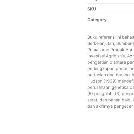
SKU
Category
Buku referensi ini bah
Berkelanjutan, Sumber D
Pemasaran Produk Agrib
Investasi Agribisnis, Ag
pengertian diantara par
perlengkapan pertanian
pertanian dan barang-ba
Hudson (1999) mendefini
perusahaan genetika da
(5) pengolah, (6) peng
serat, dan bahan baku l
dan akhirnya pengecer.