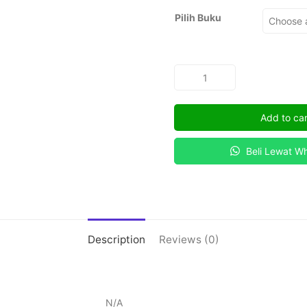
Pilih Buku
PENGANTAR
AGRIBISNIS
BERKELANJUTAN
Add to car
quantity
Beli Lewat W
Description
Reviews (0)
N/A