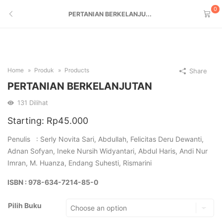
0
PERTANIAN BERKELANJU...
Home
Produk
Products
Share
PERTANIAN BERKELANJUTAN
131
Dilihat
Starting:
Rp
45.000
Penulis : Serly Novita Sari, Abdullah, Felicitas Deru Dewanti,
Adnan Sofyan, Ineke Nursih Widyantari, Abdul Haris, Andi Nur
Imran, M. Huanza, Endang Suhesti, Rismarini
ISBN : 978-634-7214-85-0
Pilih Buku