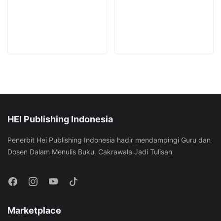
chosen
product
page
the
on
page
product
the
page
product
page
HEI Publishing Indonesia
Penerbit Hei Publishing Indonesia hadir mendampingi Guru dan
Dosen Dalam Menulis Buku. Cakrawala Jadi Tulisan
Marketplace