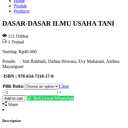
Home
Produk
Products
DASAR-DASAR ILMU USAHA TANI
121
Dilihat
1
Terjual
Starting:
Rp
40.000
Penulis : Sitti Rahbiah, Dafina Howara, Evy Maharani, Andina
Mayangsari
ISBN : 978-634-7310-17-0
Pilih Buku
Clear
DASAR-
-
+
DASAR
Beli Lewat WhatsApp
Add to cart
ILMU
Share
USAHA
TANI
quantity
Description