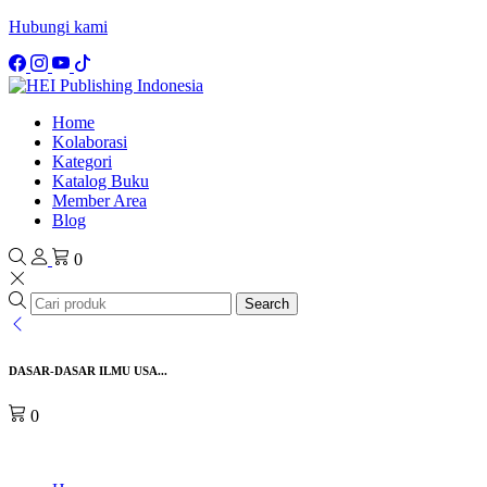
Hubungi kami
Home
Kolaborasi
Kategori
Katalog Buku
Member Area
Blog
0
Search
DASAR-DASAR ILMU USA...
0