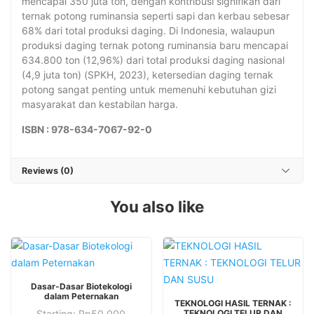
mencapai 350 juta ton, dengan kontribusi signifikan dari
ternak potong ruminansia seperti sapi dan kerbau sebesar
68% dari total produksi daging. Di Indonesia, walaupun
produksi daging ternak potong ruminansia baru mencapai
634.800 ton (12,96%) dari total produksi daging nasional
(4,9 juta ton) (SPKH, 2023), ketersedian daging ternak
potong sangat penting untuk memenuhi kebutuhan gizi
masyarakat dan kestabilan harga.
ISBN : 978-634-7067-92-0
Reviews (0)
You also like
This
Dasar-Dasar Biotekologi
product
This
dalam Peternakan
TEKNOLOGI HASIL TERNAK :
has
product
Starting:
Rp
50.000
TEKNOLOGI TELUR DAN