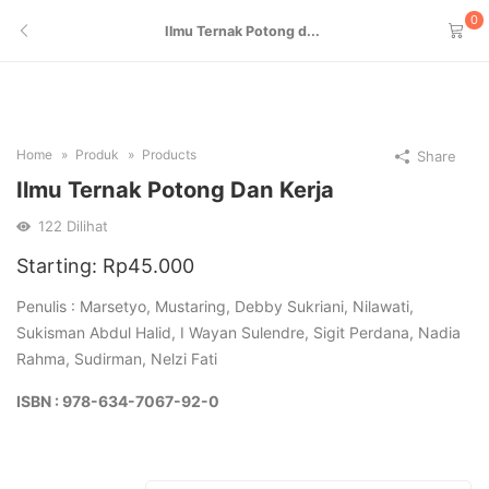
0
Ilmu Ternak Potong d...
Home
Produk
Products
Share
Ilmu Ternak Potong Dan Kerja
122
Dilihat
Starting:
Rp
45.000
Penulis : Marsetyo, Mustaring, Debby Sukriani, Nilawati,
Sukisman Abdul Halid, I Wayan Sulendre, Sigit Perdana, Nadia
Rahma, Sudirman, Nelzi Fati
ISBN : 978-634-7067-92-0