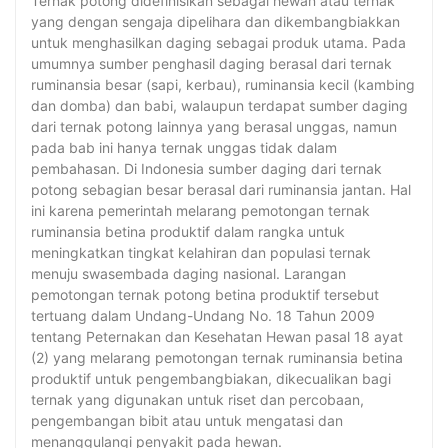
Ternak potong didefinisikan sebagai hewan atau ternak
yang dengan sengaja dipelihara dan dikembangbiakkan
untuk menghasilkan daging sebagai produk utama. Pada
umumnya sumber penghasil daging berasal dari ternak
ruminansia besar (sapi, kerbau), ruminansia kecil (kambing
dan domba) dan babi, walaupun terdapat sumber daging
dari ternak potong lainnya yang berasal unggas, namun
pada bab ini hanya ternak unggas tidak dalam
pembahasan. Di Indonesia sumber daging dari ternak
potong sebagian besar berasal dari ruminansia jantan. Hal
ini karena pemerintah melarang pemotongan ternak
ruminansia betina produktif dalam rangka untuk
meningkatkan tingkat kelahiran dan populasi ternak
menuju swasembada daging nasional. Larangan
pemotongan ternak potong betina produktif tersebut
tertuang dalam Undang-Undang No. 18 Tahun 2009
tentang Peternakan dan Kesehatan Hewan pasal 18 ayat
(2) yang melarang pemotongan ternak ruminansia betina
produktif untuk pengembangbiakan, dikecualikan bagi
ternak yang digunakan untuk riset dan percobaan,
pengembangan bibit atau untuk mengatasi dan
menanggulangi penyakit pada hewan.