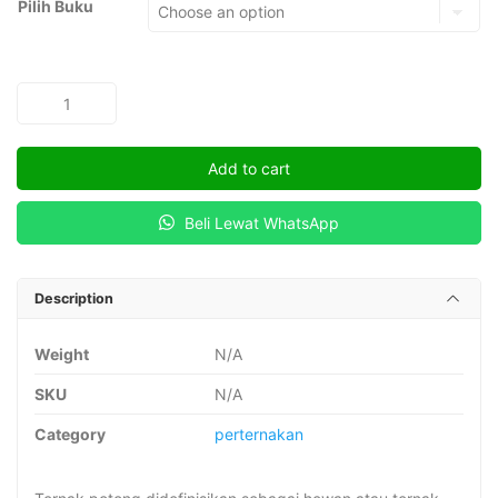
Pilih Buku
Ilmu
Ternak
Potong
Add to cart
dan
Kerja
Beli Lewat WhatsApp
quantity
Description
Weight
N/A
SKU
N/A
Category
perternakan